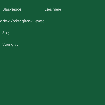
Glasvægge
Læs mere
ng
New Yorker glasskillevæg
Spejle
Værnglas