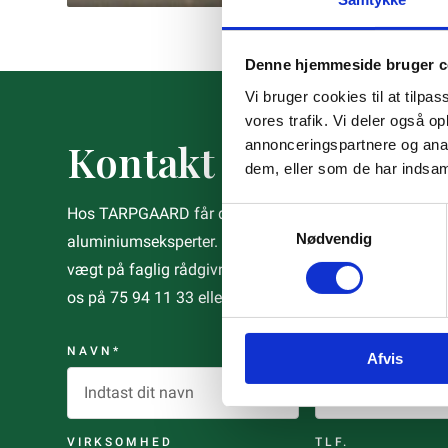
Denne hjemmeside bruger c
Vi bruger cookies til at tilpas
vores trafik. Vi deler også 
Kontakt os
annonceringspartnere og anal
dem, eller som de har indsaml
Hos TARPGAARD får du kompetent og hurtig rådgivnin
Samtykkevalg
Nødvendig
aluminiumseksperter. Vi har 30 års erfaring i branche
vægt på faglig rådgivning, tæt dialog og levering til ti
os på 75 94 11 33 eller på
info@tarpgaard.dk
.
NAVN*
E-MAIL*
Afvis
VIRKSOMHED
TLF.