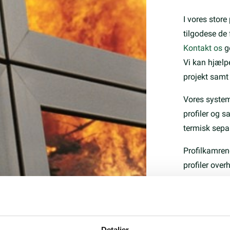
I vores stor
tilgodese de 
Kontakt os
g
Vi kan hjælpe 
projekt samt
Vores systeme
profiler og 
termisk separ
Profilkamren
profiler ove
Detaljer