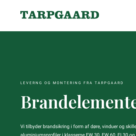
LEVERNG OG MONTERING FRA TARPGAARD
Brandelement
Vi tilbyder brandsikring i form af døre, vinduer og skil
aluminiumsprofiler i klasserne EW 30, EW 60, EI 30 og 