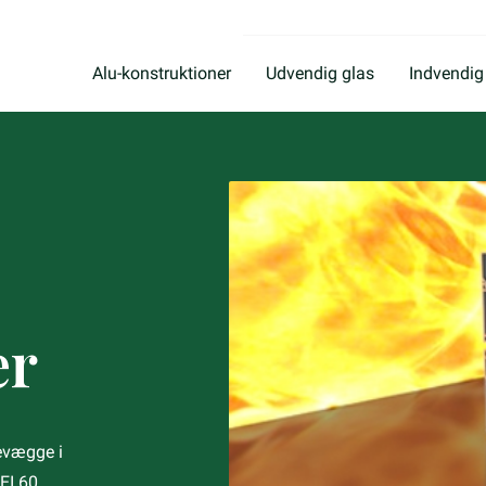
Alu-konstruktioner
Udvendig glas
Indvendig
er
levægge i
EI 60.