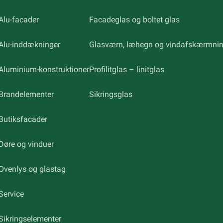
Alu-facader
Facadeglas og boltet glas
Alu-inddækninger
Glasværn, læhegn og vindafskærmni
Aluminium-konstruktioner
Profilitglas – linitglas
Brandelementer
Sikringsglas
Butiksfacader
Døre og vinduer
Ovenlys og glastag
Service
Sikringselementer