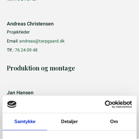
Andreas Christensen
Projektleder
Email:
andreas@tarpgaard.dk
Tlf.:
76 24 09 48
Produktion og montage
Jan Hansen
Service
Email:
jah@tarpgaard.dk
Tlf.:
28 11 81 33
Samtykke
Detaljer
Om