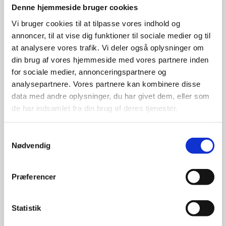
Torben Sørensen
Denne hjemmeside bruger cookies
Værkfører
Vi bruger cookies til at tilpasse vores indhold og
annoncer, til at vise dig funktioner til sociale medier og til
Email:
tss@tarpgaard.dk
at analysere vores trafik. Vi deler også oplysninger om
Tlf.:
26 23 52 20
din brug af vores hjemmeside med vores partnere inden
for sociale medier, annonceringspartnere og
analysepartnere. Vores partnere kan kombinere disse
Børge Andersen
data med andre oplysninger, du har givet dem, eller som
Montageleder
de har indsamlet fra din brug af deres tjenester.
Email:
borge@tarpgaard.dk
Tlf.:
30 73 91 33
Samtykkevalg
Nødvendig
Jakob Hansen
Præferencer
Montageleder
Email:
jakob@tarpgaard.dk
Statistik
Tlf.:
20 12 61 09