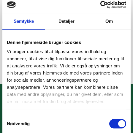
en harmonisk integration i facaden opnås.
Vi fremstiller indbrudshæmmende elementer som
Samtykke
Detaljer
Om
overholder kravene RC1, RC2, RC3 og RC 4 samt
skudsikre elementer det overholder kravene FSG1, FSG2,
Denne hjemmeside bruger cookies
FB1, FB2, FB3 og FB4 og vi kan tilnærme os FB5 og FB6.
Vi bruger cookies til at tilpasse vores indhold og
I kombination kan vi levere elementer, der overholder
annoncer, til at vise dig funktioner til sociale medier og til
kravene op til RC4 og FB4
at analysere vores trafik. Vi deler også oplysninger om
din brug af vores hjemmeside med vores partnere inden
for sociale medier, annonceringspartnere og
analysepartnere. Vores partnere kan kombinere disse
data med andre oplysninger, du har givet dem, eller som
de har indsamlet fra din brug af deres tjenester.
Kontakt os
Samtykkevalg
Nødvendig
Hos TARPGAARD får du kompetent og hurtig rådgivning
af glas- og aluminiumseksperter. Vi har 30 års erfaring i