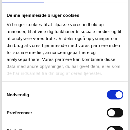
Egenskaber, Fuger
Betjening Af Vinduer Og Døre
Aluminium vedligeholdelse
Denne hjemmeside bruger cookies
Overfladebehandling:
Vi bruger cookies til at tilpasse vores indhold og
annoncer, til at vise dig funktioner til sociale medier og til
Tarpgaard levere aluminiums facader, døre og vinduer i
at analysere vores trafik. Vi deler også oplysninger om
standart pulverlakeret eller eloxeret overfladebehandling
din brug af vores hjemmeside med vores partnere inden
for sociale medier, annonceringspartnere og
med mindre andet er beskrevet. Ved placering i udsatte
analysepartnere. Vores partnere kan kombinere disse
områder kan vi anbefale hyppigere drift og vedligehold af
data med andre oplysninger, du har givet dem, eller som
vores produkter, således levetiden forlænges eller udføre
de har indsamlet fra din brug af deres tjenester.
alternativ overfladebehandling, som vi kan tilbyde hvis
det ønskes (filiformbehandling, øget lagtykkelse,
Samtykkevalg
stykanodicering mv.)
Nødvendig
Er man i tvivl kan sagsbestemt drift- og
Præferencer
vedligeholdelsesvejledning altid rekvireres. Sagsnummer
bedes oplyst.