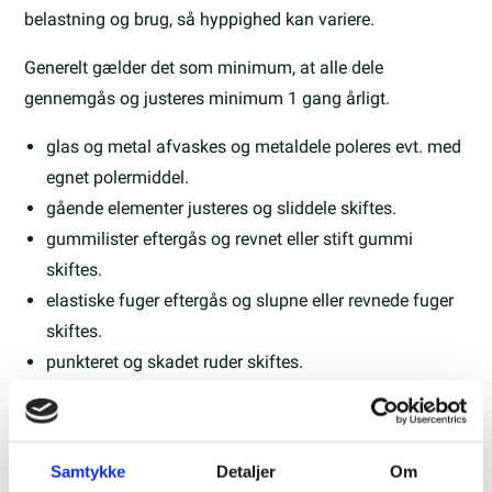
belastning og brug, så hyppighed kan variere.
Generelt gælder det som minimum, at alle dele
gennemgås og justeres minimum 1 gang årligt.
glas og metal afvaskes og metaldele poleres evt. med
egnet polermiddel.
gående elementer justeres og sliddele skiftes.
gummilister eftergås og revnet eller stift gummi
skiftes.
elastiske fuger eftergås og slupne eller revnede fuger
skiftes.
punkteret og skadet ruder skiftes.
automatik, opluk motorer mv. skal serviceres iht. det
specifikke produkts retningslinjer- de gængse typer er
vedlagt her.
Samtykke
Detaljer
Om