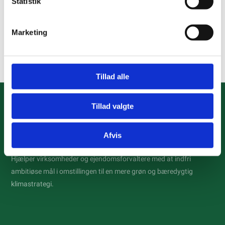
Statistik
Udfører man ikke drift- og vedligeholdelse på produkterne
bortfalder evt. garanti.
Marketing
Tarpgaard kan endvidere tilbyde en servicekontrakt
således arbejdet overlades til os.
Tillad alle
Tillad valgte
Afvis
Hjælper virksomheder og ejendomsforvaltere med at indfri
ambitiøse mål i omstillingen til en mere grøn og bæredygtig
klimastrategi.